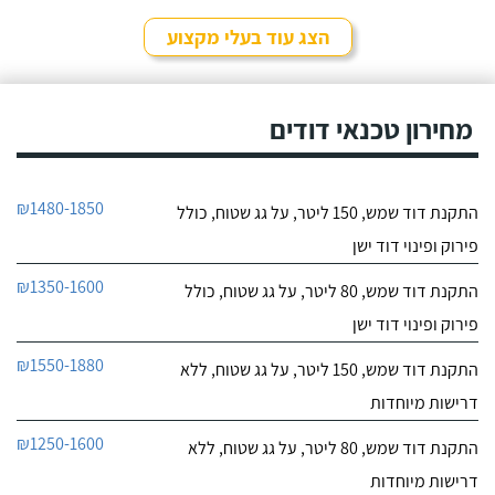
לפרטי העסק
מאוד נחמד, בא לפני
לראות את המיקום של
הצג עוד בעלי מקצוע
ההתקנה, המחיר היה הוגן
חייג עכשיו
מאוד. נתן מילה ועמד בה
מכל הבחינות, ביצע עבודה
9.6
מקצועית היה אמין מאוד,
מחירון טכנאי דודים
107
הגיע בשעות שהיה לי נוח,
חוות דעת
היה לארג' והשאיר נקי
ומסודר - מומלץ בחום!
קיבלתי מחברת "שביט
שביט דודי שמש וחשמל בע"מ
₪1480-1850
התקנת דוד שמש, 150 ליטר, על גג שטוח, כולל
דודי שמש" שירות טוב,
לפרטי העסק
מהיר ומקצועי. הזמנתי
פירוק ופינוי דוד ישן
אותם לא מזמן, כשהתפוצץ
לי הדוד שמש של הדירה.
חייג עכשיו
₪1350-1600
התקנת דוד שמש, 80 ליטר, על גג שטוח, כולל
פירוק ופינוי דוד ישן
₪1550-1880
התקנת דוד שמש, 150 ליטר, על גג שטוח, ללא
דרישות מיוחדות
₪1250-1600
התקנת דוד שמש, 80 ליטר, על גג שטוח, ללא
דרישות מיוחדות