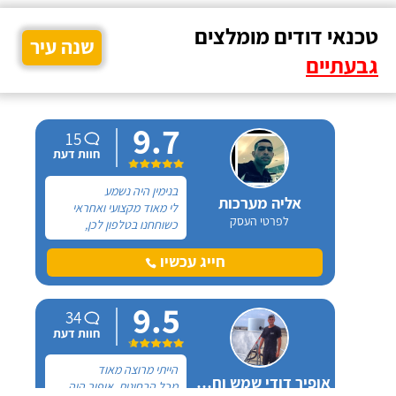
טכנאי דודים מומלצים
שנה עיר
גבעתיים
9.7
15
חוות דעת
בנימין היה נשמע
אליה מערכות
לי מאוד מקצועי ואחראי
לפרטי העסק
כשוחחנו בטלפון לכן,
הזמנתי אותו להחלפת דוד
שמש וקולטים בבניין בו אני
חייג עכשיו
גרה והוא אכן נתן שירות
חבל על הזמן! הוא ביצע
9.5
עבודה נקייה ומסודרת.
34
חוות דעת
הייתי מרוצה מאוד
אופיר דודי שמש וחשמל
מכל הבחינות, אופיר היה