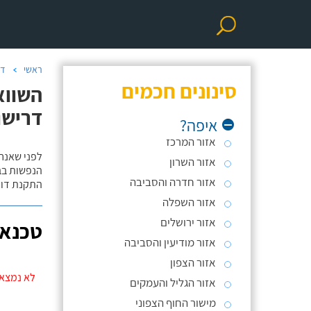
ראשי
דו
סינונים חכמים
השווא
דרישו
איפה?
אזור המרכז
לפני שאנח
אזור השרון
הנפשות בב
אזור חדרה והסביבה
התקנת דוד
אזור השפלה
אזור ירושלים
טכנאי
אזור מודיעין והסביבה
אזור הצפון
לא נמצאו
אזור הגליל והעמקים
מישור החוף הצפוני