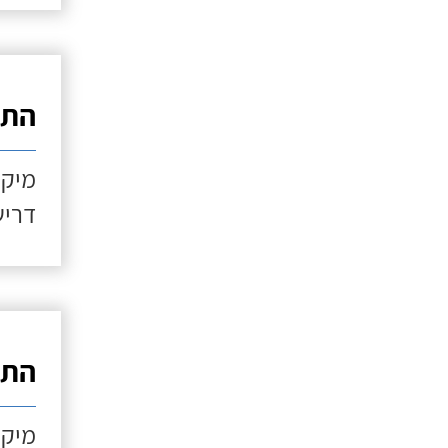
התקנ
מיקו
דריש
התקנ
מיקו