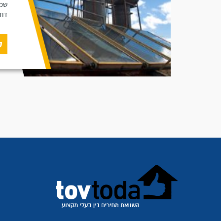
שמש
דוד
ק