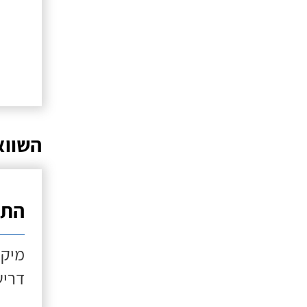
השווא
התקנ
מיקו
דריש