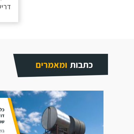
דריש
כתבות
ומאמרים
כל 
דוד
שמ
במא