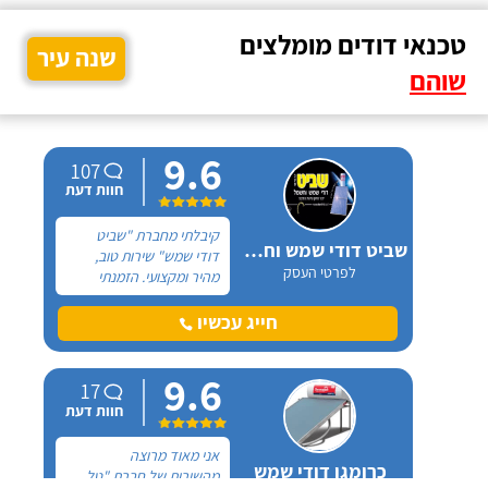
טכנאי דודים מומלצים
שנה עיר
שוהם
9.6
107
חוות דעת
קיבלתי מחברת "שביט
שביט דודי שמש וחשמל בע"מ
דודי שמש" שירות טוב,
לפרטי העסק
מהיר ומקצועי. הזמנתי
אותם לא מזמן, כשהתפוצץ
לי הדוד שמש של הדירה.
חייג עכשיו
9.6
17
חוות דעת
אני מאוד מרוצה
כרומגן דודי שמש
מהשירות של חברת "טל