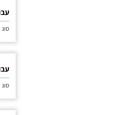
עבו
סוג הל
עבו
סוג ה