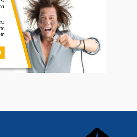
כיצ
דרכ
במא
הדב
הזמ
ק