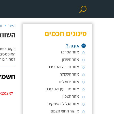
ראשי
חש
סינונים חכמים
השווא
איפה?
בקטגוריית 
אזור המרכז
המוסמכים 
אזור השרון
למחירים הו
אזור חדרה והסביבה
אזור השפלה
חשמל
אזור ירושלים
אזור מודיעין והסביבה
לא נמצאו
אזור הצפון
אזור הגליל והעמקים
מישור החוף הצפוני