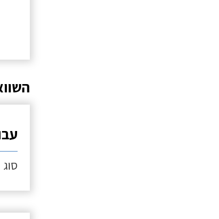
השווא
עבו
סוג הל