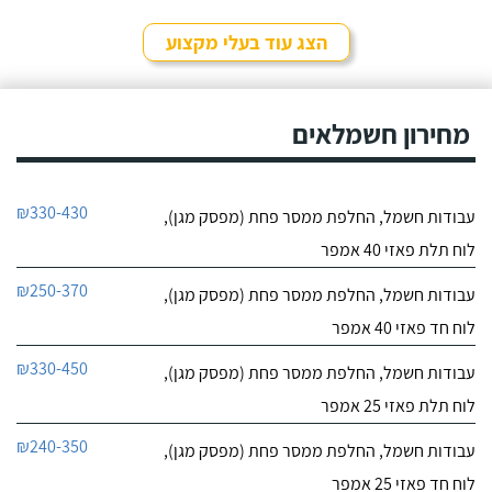
9.7
מכל הלב, אמינות זה דבר
2
חשוב במיוחד עם אנשי
הצג עוד בעלי מקצוע
חוות דעת
מקצוע (:
עבדתי עם מארק
חשמל נתניה
הרבה שנים! הוא ביצע את
מחירון חשמלאים
לפרטי העסק
כל עבודות החשמל ב2
בניינים שבהם הייתי מנהל
התפעול והייתה זו חוויה
חייג עכשיו
מאוד נעימה. יצא לי להכיר
₪330-430
עבודות חשמל, החלפת ממסר פחת (מפסק מגן),
הרבה בעלי מקצוע אבל אני
9.4
יכול לומר בפה מלא
12
לוח תלת פאזי 40 אמפר
שמארק היה הטוב ביותר!
חוות דעת
₪250-370
עבודות חשמל, החלפת ממסר פחת (מפסק מגן),
דודי החשמלאי בעל
יעקובוביץ דודי חשמלאי
לוח חד פאזי 40 אמפר
מקצוע משכמו ומעלה, הוא
לפרטי העסק
עושה אצלנו בבניין את כל
₪330-450
עבודות חשמל, החלפת ממסר פחת (מפסק מגן),
עבודות החשמל וכולנו
מרוצים עד הגג - מומלץ
חייג עכשיו
לוח תלת פאזי 25 אמפר
בחום!
₪240-350
עבודות חשמל, החלפת ממסר פחת (מפסק מגן),
לוח חד פאזי 25 אמפר