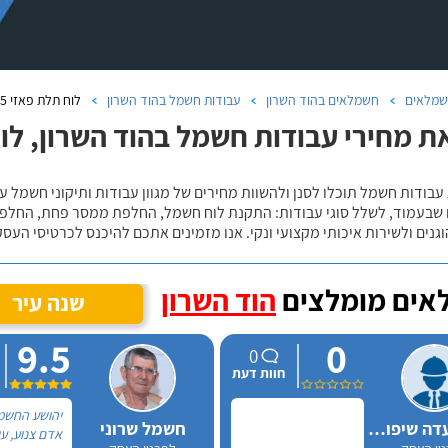
מלאים
חשמלאים בהוד השרון
עבודות חשמל בהוד השרון
לוח תלת פאזי 25 אמפר בהוד השרון
 מחירי עבודות חשמל בהוד השרון, לוח תלת 
עבודות חשמל תוכלו לסנן ולהשוות מחירים של מגוון עבודות ותיקוני חשמל
שבעמוד, לשלל סוגי עבודות: התקנת לוח חשמל, החלפת ממסר פחת, החלפת 
גנים ולשירות איכותי מקצועי ונקי. אנו מזמינים אתכם להיכנס לכרטיסי העס
אים מומלצים
הוד השרון
שנה עיר
9.5
0
0
חוות דעת
יהושע החשמל
משה סעדה שיפוצים
חשמל שרוני
אדם צנוע, ע