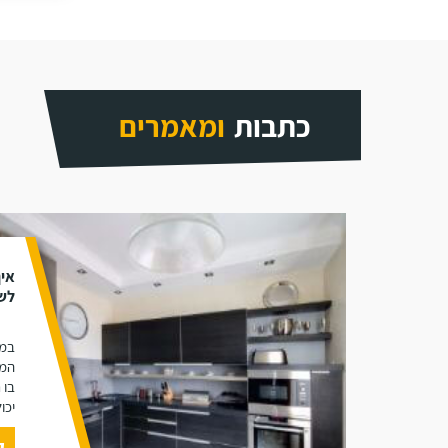
כתבות
ומאמרים
איך
לשד
במא
המט
בו 
יכו
ק