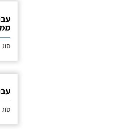
ממת
סוג ה
עבו
סוג ה