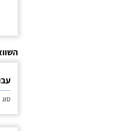
השווא
עבו
סוג ה