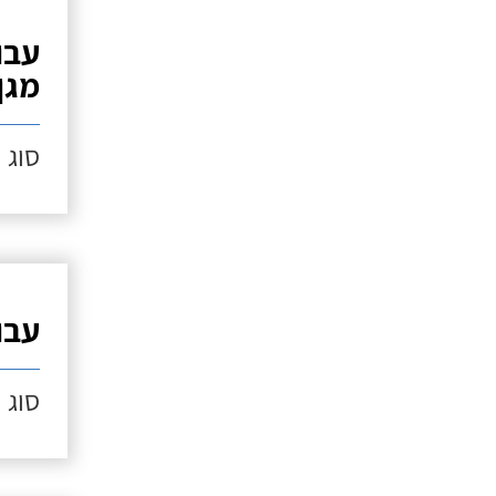
עבו
מגן
סוג ה
עבו
סוג ה