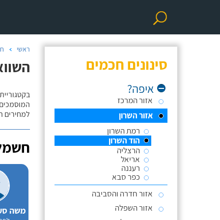
ראשי
חש
סינונים חכמים
השוואת
איפה?
בקטגוריית 
אזור המרכז
המוסמכים 
למחירים הו
אזור השרון
רמת השרון
הוד השרון
חשמל
הרצליה
אריאל
רעננה
כפר סבא
אזור חדרה והסביבה
אזור השפלה