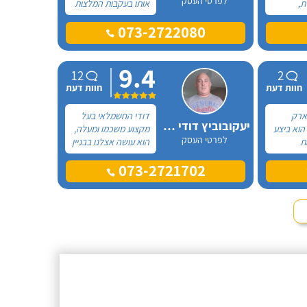
לפרטי העסק
ת,
אותו בעקבות המלצות
מש
רבות מפה לאוזן
073-2722080
להחלפת מפסק בדוד
שמש והוא קודם כל
ביקש שאשלח לו
9.4
תמונות של הבעיה
12
2
ולאחר מכן, נתן לי
חוות דעת
חוות דעת
הצעת מחיר סבירה אז
הזמנתי אותו.
ארק
דודי החשמלאי בעל
יעקובוביץ דודי חשמלאי
הוא ביצע
מקצוע משכמו ומעלה,
לפרטי העסק
ת
הוא עושה אצלנו בבניין
מל ב2 בניינים
את כל עבודות
073-2721702
מנהל
החשמל וכולנו מרוצים
ה זו
עד הגג - מומלץ בחום!
עימה. יצא
בה בעלי
י יכול
לא
הטוב