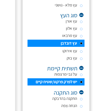
עץ מלא - גושני
סוג העץ
עץ אורן
עץ אלון
עץ מרבאו
עץ דובדבן
עץ אירוקו
עץ בוק
תשתית קיימת
על גבי מרצפות
יש לפרק פרקט/שטיח קיים
סוג התקנה
התקנה בהדבקה
הנחה צפה