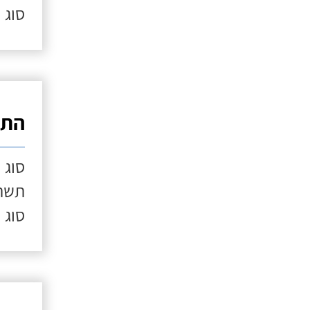
סוג 
התק
סוג 
תשתי
סוג 