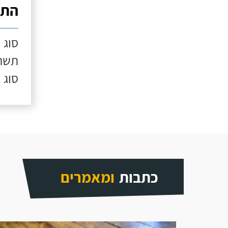
התק
סוג 
תשתי
סוג 
כתבות
ומאמרים