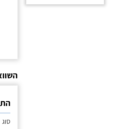
השווא
התק
סוג 