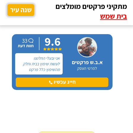
מתקיני פרקטים מומלצים
שנה עיר
בית שמש
9.6
33
חוות דעת
אני ובעלי החלטנו
א.ב.ש פרקטים
לעשות שיפוץ בבית וחלק
לפרטי העסק
מהשיפוץ כלל פרקט
למינציה שיותקן מעל
הריצוף (הישן) הקיים. קנינו
חייג עכשיו
את הפרקט מחנות חיצונית
שהמליצה לנו על ארז,
שיבצע את עבודת ההתקנה.