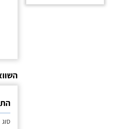
השווא
התק
סוג 