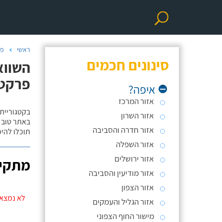
ראשי
פר
סינונים חכמים
השווא
פרקט/
איפה?
אזור המרכז
בקטגוריית
אזור השרון
באתר טוב ת
אזור חדרה והסביבה
תוכלו להי
אזור השפלה
אזור ירושלים
מתקינ
אזור מודיעין והסביבה
אזור הצפון
לא נמצאו
אזור הגליל והעמקים
מישור החוף הצפוני