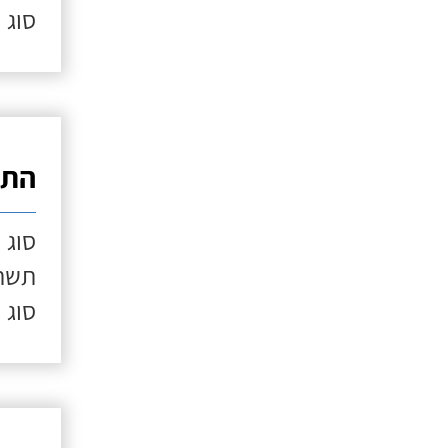
סוג 
התק
סוג 
תשתי
סוג 