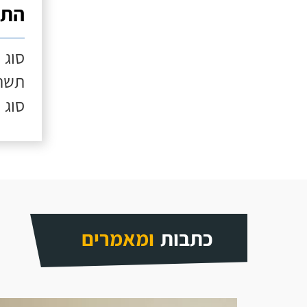
התק
סוג 
תשתי
סוג 
כתבות
ומאמרים