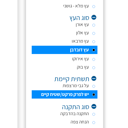
עץ מלא - גושני
סוג העץ
עץ אורן
עץ אלון
עץ מרבאו
עץ דובדבן
עץ אירוקו
עץ בוק
תשתית קיימת
על גבי מרצפות
יש לפרק פרקט/שטיח קיים
סוג התקנה
התקנה בהדבקה
הנחה צפה