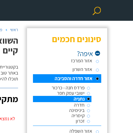
ראשי
פר
סינונים חכמים
השווא
קיים
איפה?
אזור המרכז
בקטגוריית
אזור השרון
באתר טוב ת
אזור חדרה והסביבה
תוכלו להי
פרדס חנה - כרכור
ישובי עמק חפר
מתקינ
נתניה
חדרה
בינימינה
קיסריה
לא נמצאו
זכרון
אזור השפלה