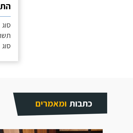
התק
סוג 
תשתי
סוג 
כתבות
ומאמרים