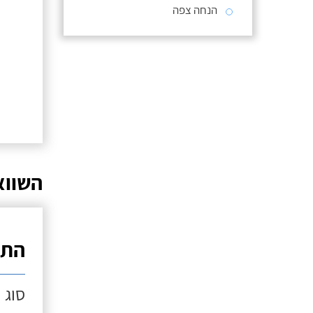
הנחה צפה
השווא
התק
סוג 