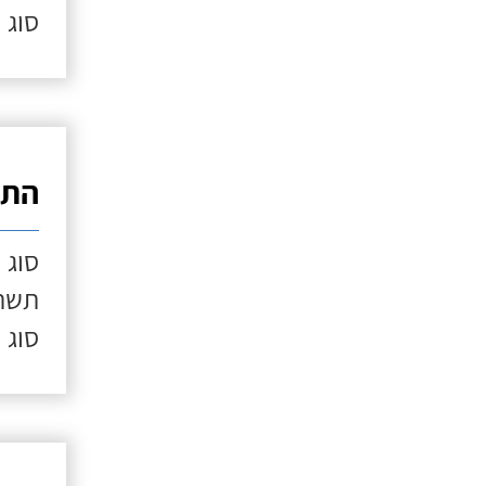
סוג 
התק
סוג 
תשתי
סוג 