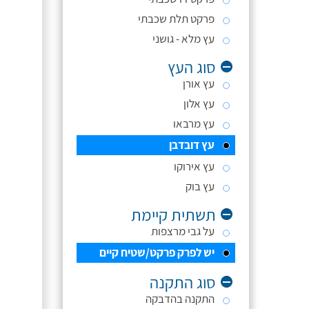
פרקט תלת שכבתי
עץ מלא - גושני
סוג העץ
עץ אורן
עץ אלון
עץ מרבאו
עץ דובדבן
עץ אירוקו
עץ בוק
תשתית קיימת
על גבי מרצפות
יש לפרק פרקט/שטיח קיים
סוג התקנה
התקנה בהדבקה