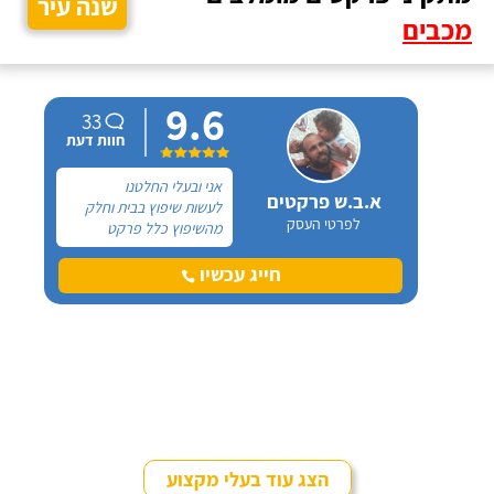
שנה עיר
מכבים
9.6
33
חוות דעת
אני ובעלי החלטנו
א.ב.ש פרקטים
לעשות שיפוץ בבית וחלק
לפרטי העסק
מהשיפוץ כלל פרקט
למינציה שיותקן מעל
הריצוף (הישן) הקיים. קנינו
חייג עכשיו
את הפרקט מחנות חיצונית
שהמליצה לנו על ארז,
שיבצע את עבודת ההתקנה.
הצג עוד בעלי מקצוע