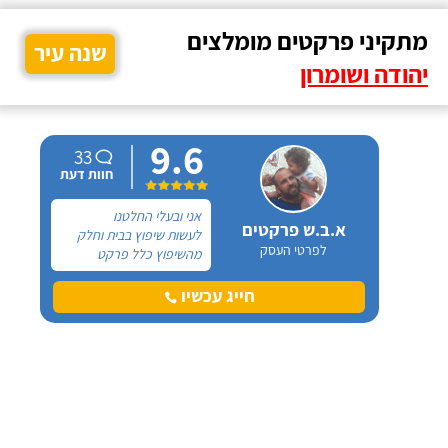
מתקיני פרקטים מומלצים
שנה עיר
יהודה ושומרון
9.6
33
חוות דעת
אני ובעלי החלטנו
א.ב.ש פרקטים
לעשות שיפוץ בבית וחלק
לפרטי העסק
מהשיפוץ כלל פרקט
למינציה שיותקן מעל
הריצוף (הישן) הקיים. קנינו
חייג עכשיו
את הפרקט מחנות חיצונית
שהמליצה לנו על ארז,
שיבצע את עבודת ההתקנה.