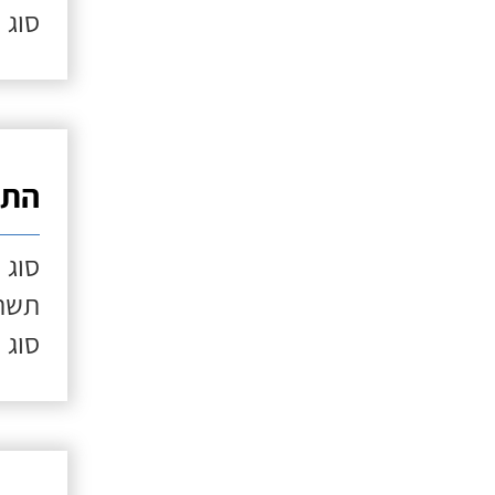
סוג 
התק
סוג 
תשתי
סוג 