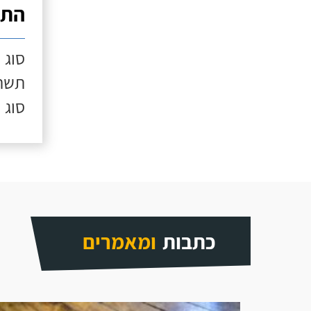
התק
סוג 
תשתי
סוג 
כתבות
ומאמרים