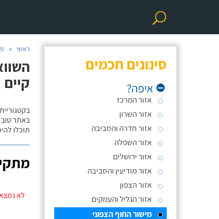
ראשי
פר
סינונים חכמים
השווא
קיים
איפה?
אזור המרכז
בקטגוריית
אזור השרון
באתר טוב ת
אזור חדרה והסביבה
תוכלו להי
אזור השפלה
אזור ירושלים
מתקינ
אזור מודיעין והסביבה
אזור הצפון
לא נמצאו
אזור הגליל והעמקים
מישור החוף הצפוני