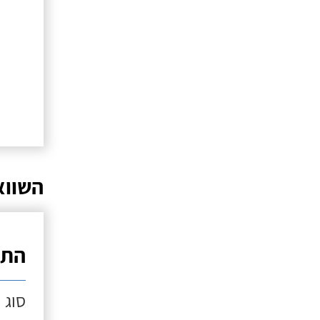
השווא
התק
סוג 