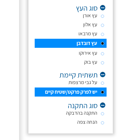
סוג העץ
עץ אורן
עץ אלון
עץ מרבאו
עץ דובדבן
עץ אירוקו
עץ בוק
תשתית קיימת
על גבי מרצפות
יש לפרק פרקט/שטיח קיים
סוג התקנה
התקנה בהדבקה
הנחה צפה