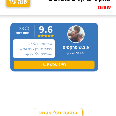
שנה עיר
שוהם
9.6
33
חוות דעת
אני ובעלי החלטנו
א.ב.ש פרקטים
לעשות שיפוץ בבית וחלק
לפרטי העסק
מהשיפוץ כלל פרקט
למינציה שיותקן מעל
הריצוף (הישן) הקיים. קנינו
חייג עכשיו
את הפרקט מחנות חיצונית
שהמליצה לנו על ארז,
שיבצע את עבודת ההתקנה.
הצג עוד בעלי מקצוע