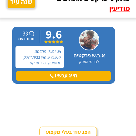
שנה עיר
מודיעין
9.6
33
חוות דעת
אני ובעלי החלטנו
א.ב.ש פרקטים
לעשות שיפוץ בבית וחלק
לפרטי העסק
מהשיפוץ כלל פרקט
למינציה שיותקן מעל
הריצוף (הישן) הקיים. קנינו
חייג עכשיו
את הפרקט מחנות חיצונית
שהמליצה לנו על ארז,
שיבצע את עבודת ההתקנה.
הצג עוד בעלי מקצוע