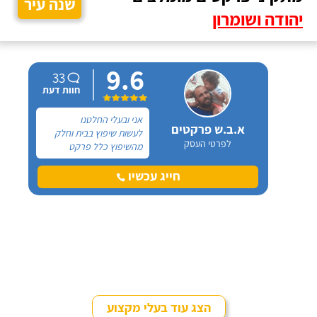
שנה עיר
יהודה ושומרון
9.6
33
חוות דעת
אני ובעלי החלטנו
א.ב.ש פרקטים
לעשות שיפוץ בבית וחלק
לפרטי העסק
מהשיפוץ כלל פרקט
למינציה שיותקן מעל
הריצוף (הישן) הקיים. קנינו
חייג עכשיו
את הפרקט מחנות חיצונית
שהמליצה לנו על ארז,
שיבצע את עבודת ההתקנה.
הצג עוד בעלי מקצוע