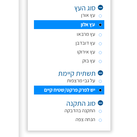
סוג העץ
עץ אורן
עץ אלון
עץ מרבאו
עץ דובדבן
עץ אירוקו
עץ בוק
תשתית קיימת
על גבי מרצפות
יש לפרק פרקט/שטיח קיים
סוג התקנה
התקנה בהדבקה
הנחה צפה