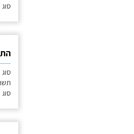
סוג 
התק
סוג 
תשתי
סוג 