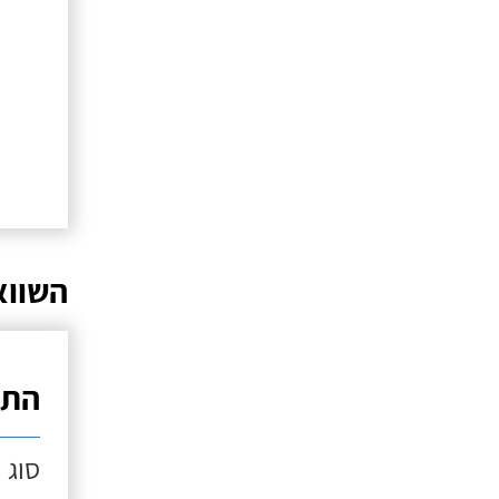
השווא
התק
סוג 