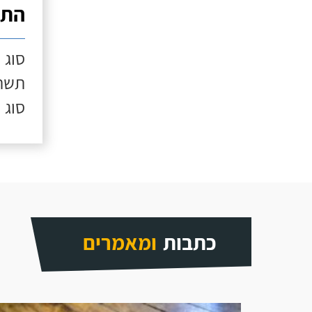
התק
סוג 
תשתי
סוג 
כתבות
ומאמרים