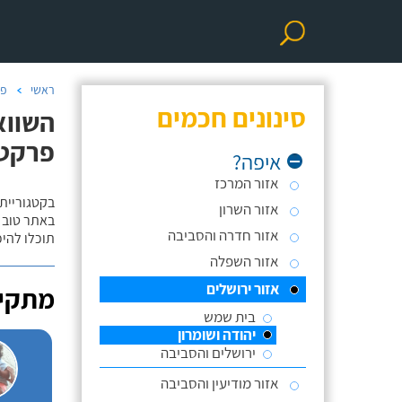
ראשי
פר
סינונים חכמים
השווא
פרקט/
איפה?
אזור המרכז
בקטגוריית
אזור השרון
באתר טוב ת
אזור חדרה והסביבה
תוכלו להי
אזור השפלה
אזור ירושלים
מתקינ
בית שמש
יהודה ושומרון
ירושלים והסביבה
אזור מודיעין והסביבה