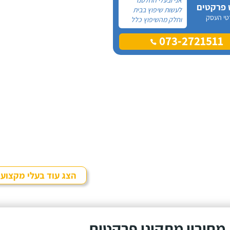
 פרקטים
לעשות שיפוץ בבית
טי העסק
וחלק מהשיפוץ כלל
פרקט למינציה שיותקן
073-2721511
מעל הריצוף (הישן)
הקיים. קנינו את
הפרקט מחנות
חיצונית שהמליצה לנו
על ארז, שיבצע את
עבודת ההתקנה.
הצג עוד בעלי מקצוע
מחירון מתקיני פרקטים