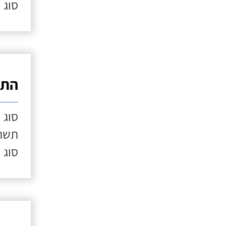
סוג 
התק
סוג 
תשתי
סוג 