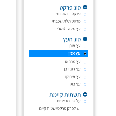
סוג פרקט
פרקט דו שכבתי
פרקט תלת שכבתי
עץ מלא - גושני
סוג העץ
עץ אורן
עץ אלון
עץ מרבאו
עץ דובדבן
עץ אירוקו
עץ בוק
תשתית קיימת
על גבי מרצפות
יש לפרק פרקט/שטיח קיים