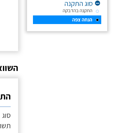
סוג התקנה
התקנה בהדבקה
הנחה צפה
השווא
התק
סוג 
תשתי