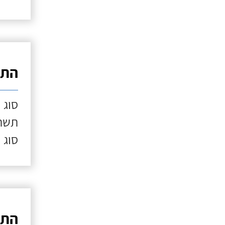
התק
סוג 
תשתי
סוג 
התק