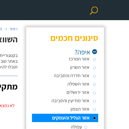
ראשי
פר
סינונים חכמים
השווא
איפה?
בקטגוריית
אזור המרכז
באתר טוב ת
אזור השרון
תוכלו להי
אזור חדרה והסביבה
אזור השפלה
מתקינ
אזור ירושלים
אזור מודיעין והסביבה
לא נמצאו
אזור הצפון
אזור הגליל והעמקים
עפולה