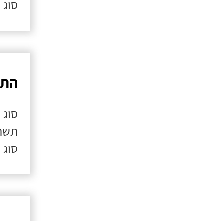
סוג 
התק
סוג 
תשתי
סוג 