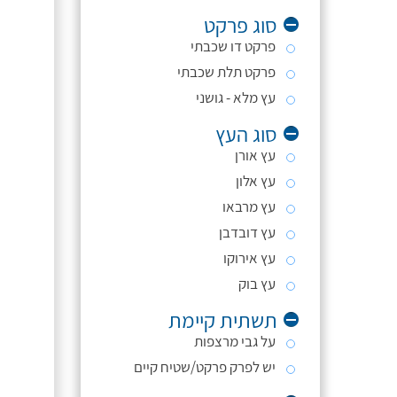
סוג פרקט
פרקט דו שכבתי
פרקט תלת שכבתי
עץ מלא - גושני
סוג העץ
עץ אורן
עץ אלון
עץ מרבאו
עץ דובדבן
עץ אירוקו
עץ בוק
תשתית קיימת
על גבי מרצפות
יש לפרק פרקט/שטיח קיים