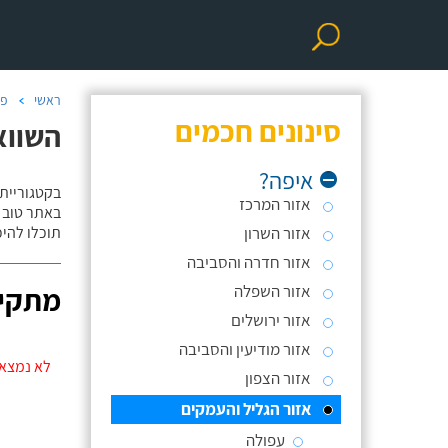
ראשי
פר
סינונים חכמים
השווא
איפה?
בקטגוריית
אזור המרכז
באתר טוב ת
אזור השרון
תוכלו להי
אזור חדרה והסביבה
אזור השפלה
מתקינ
אזור ירושלים
אזור מודיעין והסביבה
לא נמצאו
אזור הצפון
אזור הגליל והעמקים
עפולה