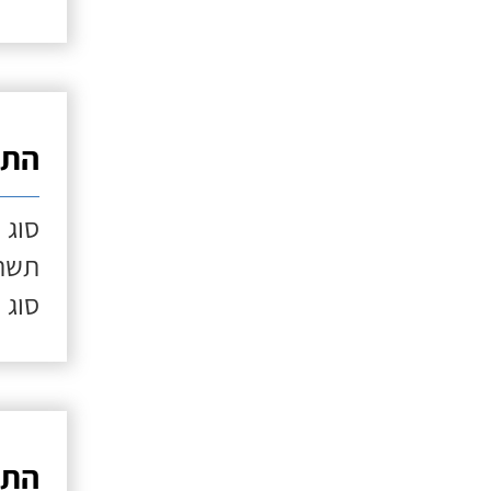
התק
סוג 
תשתי
סוג 
התק