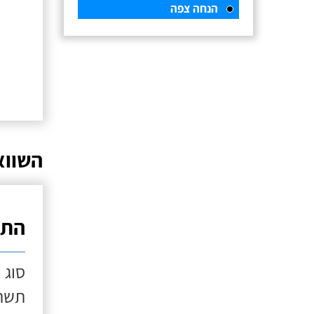
הנחה צפה
השווא
התק
סוג 
תשתי