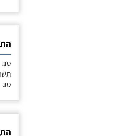
התק
סוג 
תשתי
סוג 
התק