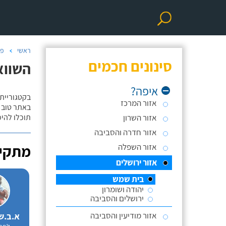
ראשי
פר
סינונים חכמים
השווא
איפה?
בקטגוריית
אזור המרכז
באתר טוב ת
אזור השרון
תוכלו להי
אזור חדרה והסביבה
אזור השפלה
מתקינ
אזור ירושלים
בית שמש
יהודה ושומרון
ירושלים והסביבה
אזור מודיעין והסביבה
א.ב.ש