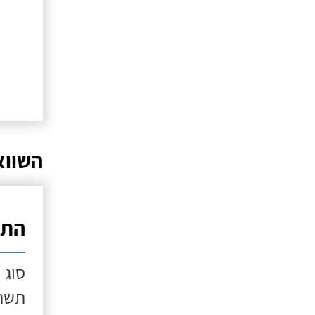
השווא
התק
סוג 
תשתי