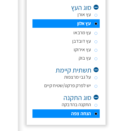
סוג העץ
עץ אורן
עץ אלון
עץ מרבאו
עץ דובדבן
עץ אירוקו
עץ בוק
תשתית קיימת
על גבי מרצפות
יש לפרק פרקט/שטיח קיים
סוג התקנה
התקנה בהדבקה
הנחה צפה