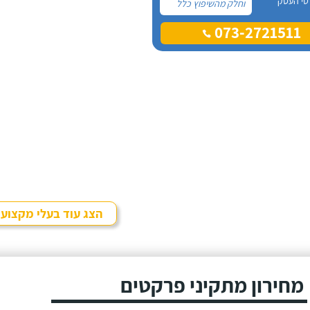
טי העסק
וחלק מהשיפוץ כלל
פרקט למינציה שיותקן
073-2721511
מעל הריצוף (הישן)
הקיים. קנינו את
הפרקט מחנות
חיצונית שהמליצה לנו
על ארז, שיבצע את
עבודת ההתקנה.
הצג עוד בעלי מקצוע
מחירון מתקיני פרקטים