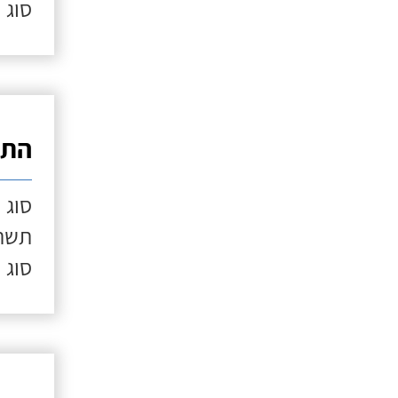
סוג 
התק
סוג 
תשתי
סוג 