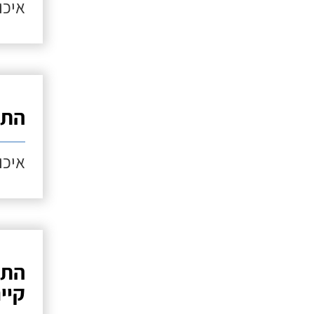
איכות
התק
איכות
התק
קיי