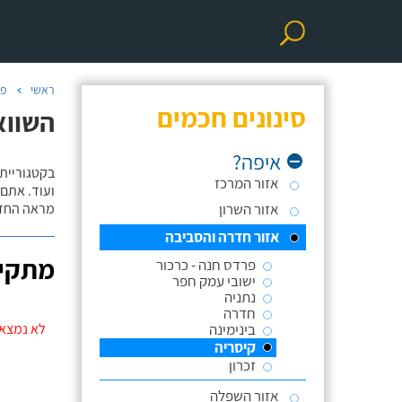
ראשי
פר
סינונים חכמים
השווא
איפה?
אזור המרכז
ועוד. אתם
אזור השרון
מראה החדר
אזור חדרה והסביבה
מתקינ
פרדס חנה - כרכור
ישובי עמק חפר
נתניה
חדרה
בינימינה
לא נמצאו
קיסריה
זכרון
אזור השפלה