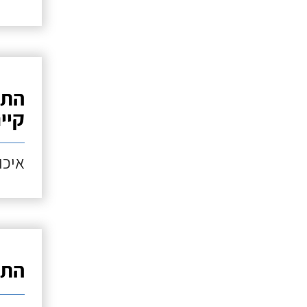
התק
קיי
איכות
התק