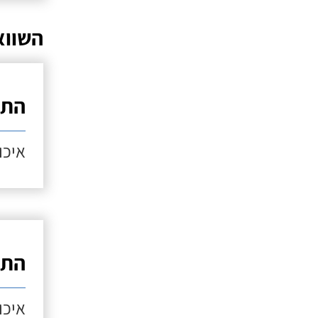
השווא
התק
איכות
התק
איכות