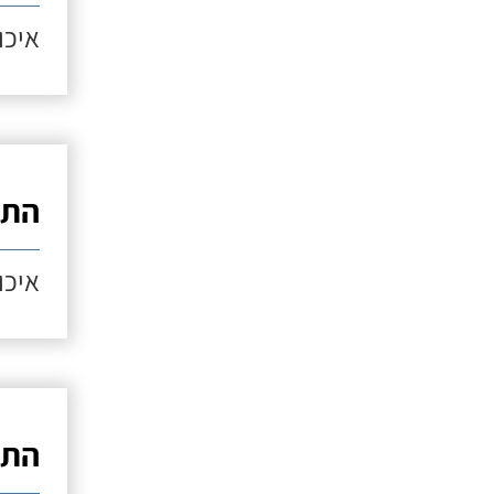
איכות
התק
איכות
התק