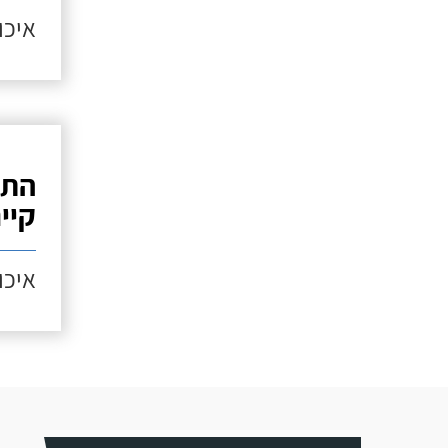
איכות
התק
קיי
איכות