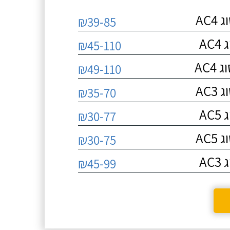
AC
₪39-85
A
₪45-110
AC
₪49-110
AC
₪35-70
A
₪30-77
AC
₪30-75
A
₪45-99