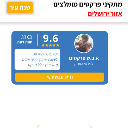
מתקיני פרקטים מומלצים
שנה עיר
אזור ירושלים
9.6
33
חוות דעת
אני ובעלי החלטנו
א.ב.ש פרקטים
לעשות שיפוץ בבית וחלק
לפרטי העסק
מהשיפוץ כלל פרקט
למינציה שיותקן מעל
הריצוף (הישן) הקיים. קנינו
חייג עכשיו
את הפרקט מחנות חיצונית
שהמליצה לנו על ארז,
שיבצע את עבודת ההתקנה.