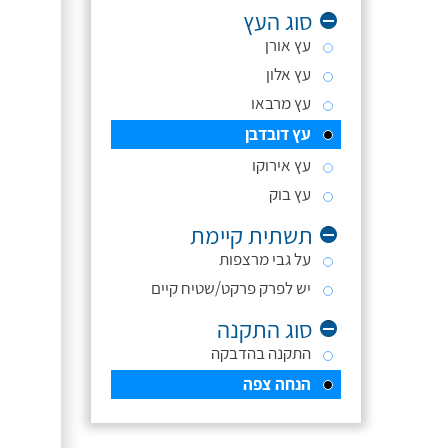
סוג העץ
עץ אורן
עץ אלון
עץ מרבאו
עץ דובדבן
עץ אירוקו
עץ בוק
תשתית קיימת
על גבי מרצפות
יש לפרק פרקט/שטיח קיים
סוג התקנה
התקנה בהדבקה
הנחה צפה