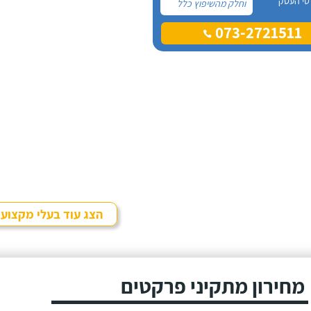
טי העסק
וחלק מהשיפוץ כלל
פרקט למינציה שיותקן
073-2721511
מעל הריצוף (הישן)
הקיים. קנינו את
הפרקט מחנות
חיצונית שהמליצה לנו
על ארז, שיבצע את
עבודת ההתקנה.
הצג עוד בעלי מקצוע
מחירון מתקיני פרקטים