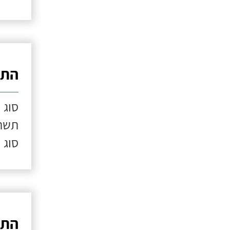
התק
סוג 
תשתי
סוג 
התק