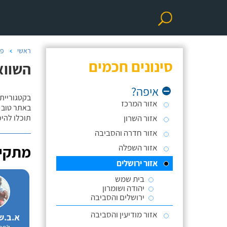
ראשי
פר
סינונים חכמים
השווא
איפה?
בקטגוריית
אזור המרכז
באתר טוב ת
אזור השרון
תוכלו להי
אזור חדרה והסביבה
אזור השפלה
מתקינ
אזור ירושלים
בית שמש
יהודה ושומרון
ירושלים והסביבה
אזור מודיעין והסביבה
א.ב.ש