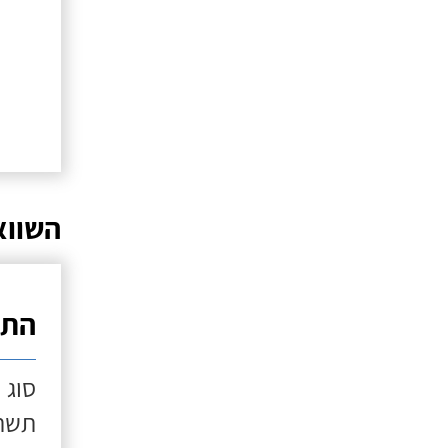
השווא
התק
סוג 
תשתי