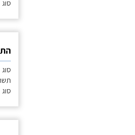
סוג 
התק
סוג 
תשתי
סוג 