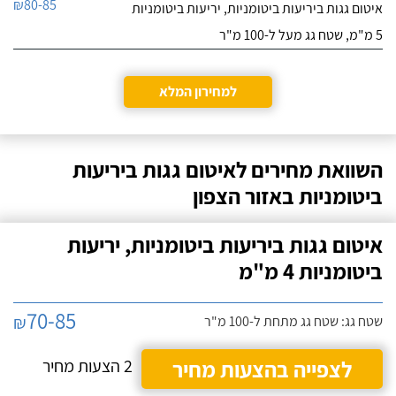
₪80-85
איטום גגות ביריעות ביטומניות, יריעות ביטומניות
9.5
ספק שבמידה ואצטרך
21
עבודה נוספת בתחום
5 מ"מ, שטח גג מעל ל-100 מ"ר
חוות דעת
האיטום אני אפנה אליו שוב.
אחרי שנים רבות,
חסון נוהל איטום
למחירון המלא
שלא עשיתי עבודת איטום
לפרטי העסק
בגג ביתי, החלטתי שלקראת
החורף אני רוצה לחדש את
האיטום. הגעתי לנוהל דרך
חייג עכשיו
עבודה אחרת, שראיתי אצל
השוואת מחירים לאיטום גגות ביריעות
חבר ומאוד התרשמתי
ביטומניות באזור הצפון
מרמת הביצוע.
איטום גגות ביריעות ביטומניות, יריעות
ביטומניות 4 מ"מ
70-85
₪
שטח גג: שטח גג מתחת ל-100 מ"ר
לצפייה בהצעות מחיר
2 הצעות מחיר