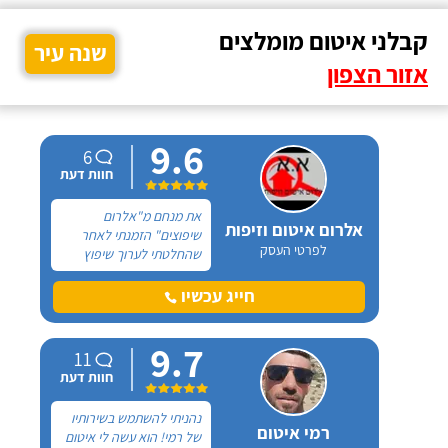
קבלני איטום מומלצים
שנה עיר
אזור הצפון
9.6
6
חוות דעת
את מנחם מ"אלרום
אלרום איטום וזיפות
שיפוצים" הזמנתי לאחר
לפרטי העסק
שהחלטתי לערוך שיפוץ
כללי בדירתי שבטבריה. את
הטלפון של מנחם קיבלתי
חייג עכשיו
מחבר שהמליץ עליו בחום
רב וכעת אני הוא זה
9.7
שממליץ עליו בחום רב.
11
חוות דעת
נהניתי להשתמש בשירותיו
רמי איטום
של רמי! הוא עשה לי איטום