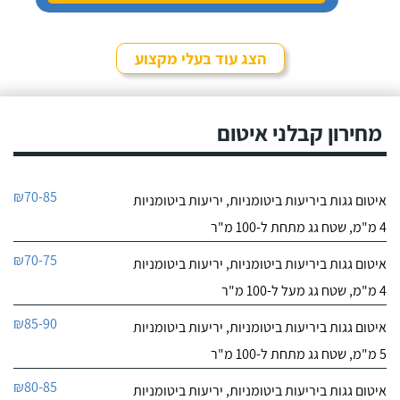
9.6
52
הצג עוד בעלי מקצוע
חוות דעת
במקצועי אני קבלן
אחים סמי
שיפוצים ובנייה בסביבות
מחירון קבלני איטום
לפרטי העסק
ירושלים ובמהלך השנים
האחרונות אני לוקח כקבלן
משנה של עבודות האיטום
חייג עכשיו
אך ורק את סמי מוסא
₪70-85
איטום גגות ביריעות ביטומניות, יריעות ביטומניות
מחברת "אחים סמי".
9.6
השירות שלו מעולה, האיכות
17
4 מ"מ, שטח גג מתחת ל-100 מ"ר
של העבודות מאוד גבוהה
חוות דעת
ועם הזמן למדתי פשוט
₪70-75
איטום גגות ביריעות ביטומניות, יריעות ביטומניות
שמדובר בבן אדם שאפשר
שרון מחברת "איטומי
לסמוך עליו.
איטומי שרון
4 מ"מ, שטח גג מעל ל-100 מ"ר
שרון" ביצע אצלי איטום גג
לפרטי העסק
חדש, אני גר בבית פרטי עם
₪85-90
איטום גגות ביריעות ביטומניות, יריעות ביטומניות
גג גדול מאוד שהצריך
הרבה עבודה. אל שרון
חייג עכשיו
5 מ"מ, שטח גג מתחת ל-100 מ"ר
הגעתי דרך אחד האתרים
באינטרנט, קראתי עליו
₪80-85
איטום גגות ביריעות ביטומניות, יריעות ביטומניות
חוות-דעת טובות והחלטתי