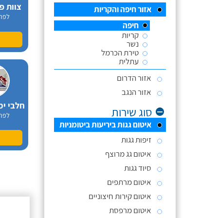
צוות פ
אזור חיפה והקריות
לפר
חיפה
קריות
נשר
טירת הכרמל
עתלית
אזור הדרום
אזור הנגב
חלבי ימ
סוג שירות
לפר
איטום גגות ביריעות ביטומניות
זיפות גגות
איטום גג מרוצף
סיוד גגות
איטום מרתפים
איטום קירות חיצוניים
חלבי ר
איטום מרפסת
לפר