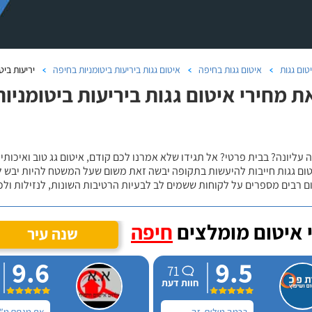
טום גגות
איטום גגות בחיפה
איטום גגות ביריעות ביטומניות בחיפה
יריעות ביטומניות 
 עליונה? בבית פרטי? אל תגידו שלא אמרנו לכם קודם, איטום גג טוב ואיכותי 
טום גגות חייבות להיעשות בתקופה יבשה זאת משום שעל המשטח להיות יבש ל
ם רבים מספרים על לקוחות ששמים לב לבעיות הרטיבות השונות, לנזילות ול
 איטום מומלצים
חיפה
שנה עיר
9.6
9.5
71
חוות דעת
בכמה מילים, זה
את מנחם מ"