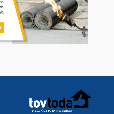
במא
ביט
בעב
ק