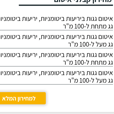
חיפשנו בעל מקצוע
ובמהלך השנ
073-2721903
073-2721896
שיבצע עבודות איטום
האחרונות אנ
לגג בית פרטי שבנינו.
כקבלן משנה
לאחר סקר שוק
עבודות האיט
שעשינו, החלטנו
ורק את סמי 
גג מתחת ל-100 מ"ר
לעבוד עם "חלבי רביע
מחברת "אחים
איטום".
השירות שלו 
האיכות של ה
גג מעל ל-100 מ"ר
מאוד גבוהה 
למדתי פשוט
בבן אדם שא
לסמוך עליו.
גג מתחת ל-100 מ"ר
גג מעל ל-100 מ"ר
למחירון המלא