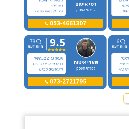
רמי איטום
מנתי
בשירותיו
לפרטי העסק
טתי
של רמי! הוא עשה לי
 כללי
איטום יריעות
053-4661307
ריה. את
ביטומניות בגג לפני 4
מנחם
שנים כי כל הזמן היה
ר
שם רטיבות ובזכותו עד
9.5
 בחום רב
עכשיו הכל פיקס.
78
6
 זה
חוות דעת
חוות דעת
 בחום
ליצה
אנחנו גרים בעוספיה
שאדי איטום
ירותיו
בבית פרטי ובחורפים
לפרטי העסק
הלכתי
האחרונים סבלנו
כוח!
מרטיבות חמורה
073-2721795
 לצורך
ומנזילות של מי גשמים
 בגג
לתוך הבית והקירות.
 גרה.
השנה החלטתי לבצע
0
עבודת איטום גדולה
0
52
ולהזמין לשם כך
חוות דעת
חוות דעת
חברה מקצועית.
 קבלן
דן ביטומן
יה
לפרטי העסק
שלים