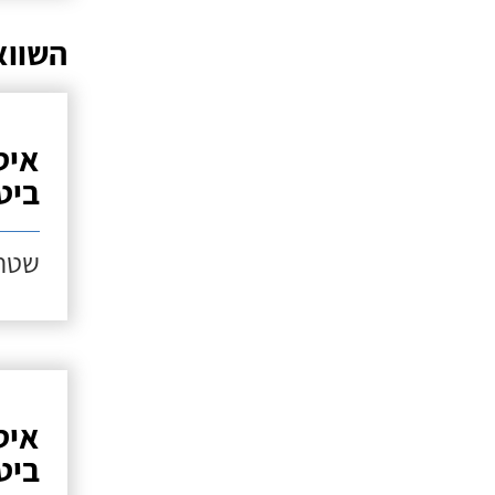
השווא
איט
ביטומ
שטח ג
איט
ביטומ