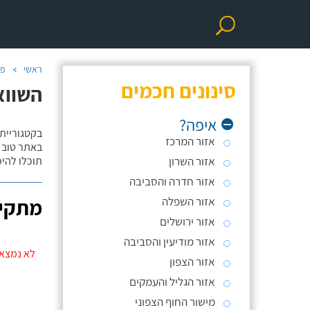
ראשי
פר
סינונים חכמים
השווא
איפה?
בקטגוריית
אזור המרכז
באתר טוב ת
אזור השרון
תוכלו להי
אזור חדרה והסביבה
אזור השפלה
מתקינ
אזור ירושלים
אזור מודיעין והסביבה
לא נמצאו
אזור הצפון
אזור הגליל והעמקים
מישור החוף הצפוני