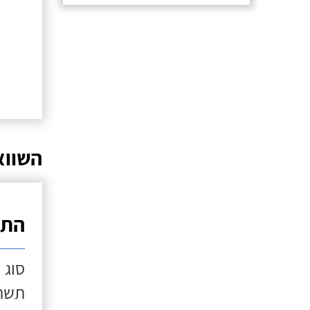
השווא
התק
סוג 
תשתי