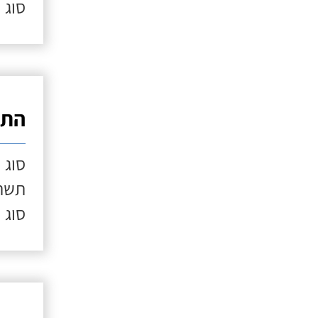
סוג 
התק
סוג 
תשתי
סוג 