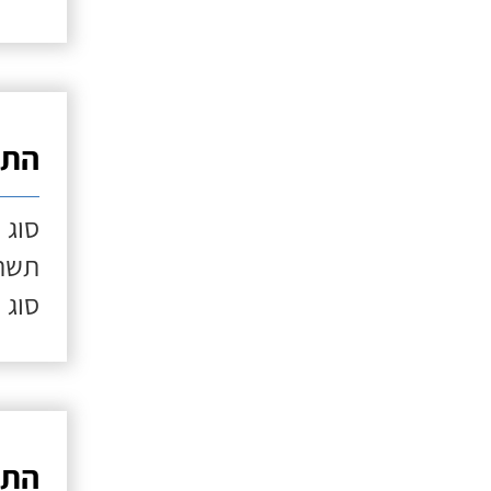
התק
סוג 
תשתי
סוג 
התק