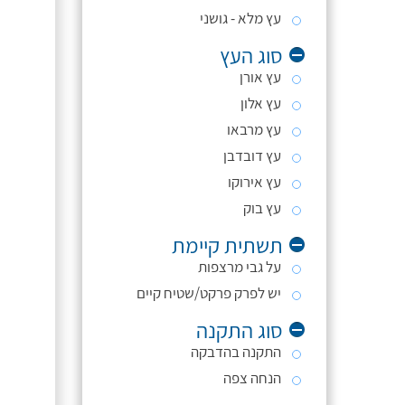
עץ מלא - גושני
סוג העץ
עץ אורן
עץ אלון
עץ מרבאו
עץ דובדבן
עץ אירוקו
עץ בוק
תשתית קיימת
על גבי מרצפות
יש לפרק פרקט/שטיח קיים
סוג התקנה
התקנה בהדבקה
הנחה צפה