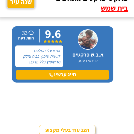
שנה עיר
בית שמש
9.6
33
חוות דעת
אני ובעלי החלטנו
א.ב.ש פרקטים
לעשות שיפוץ בבית וחלק
לפרטי העסק
מהשיפוץ כלל פרקט
למינציה שיותקן מעל
הריצוף (הישן) הקיים. קנינו
חייג עכשיו
את הפרקט מחנות חיצונית
שהמליצה לנו על ארז,
שיבצע את עבודת ההתקנה.
הצג עוד בעלי מקצוע