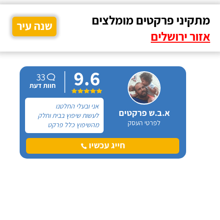
מתקיני פרקטים מומלצים
שנה עיר
אזור ירושלים
9.6
33
חוות דעת
אני ובעלי החלטנו
א.ב.ש פרקטים
לעשות שיפוץ בבית וחלק
לפרטי העסק
מהשיפוץ כלל פרקט
למינציה שיותקן מעל
הריצוף (הישן) הקיים. קנינו
חייג עכשיו
את הפרקט מחנות חיצונית
שהמליצה לנו על ארז,
שיבצע את עבודת ההתקנה.