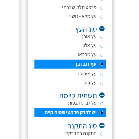
פרקט תלת שכבתי
עץ מלא - גושני
סוג העץ
עץ אורן
עץ אלון
עץ מרבאו
עץ דובדבן
עץ אירוקו
עץ בוק
תשתית קיימת
על גבי מרצפות
יש לפרק פרקט/שטיח קיים
סוג התקנה
התקנה בהדבקה