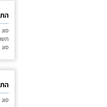
התק
סוג 
תשתי
סוג 
התק
סוג 