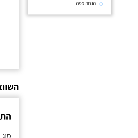
הנחה צפה
השווא
התק
סוג 