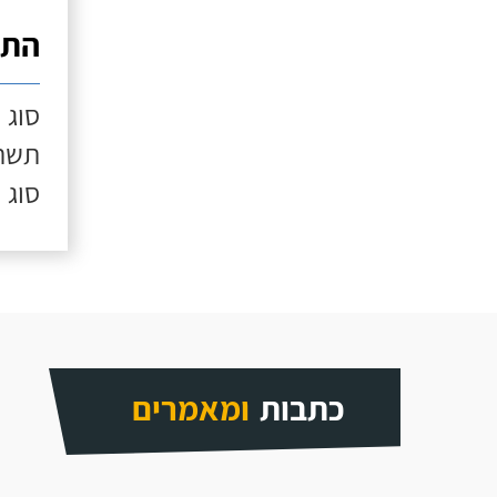
התק
סוג 
תשתי
סוג 
כתבות
ומאמרים