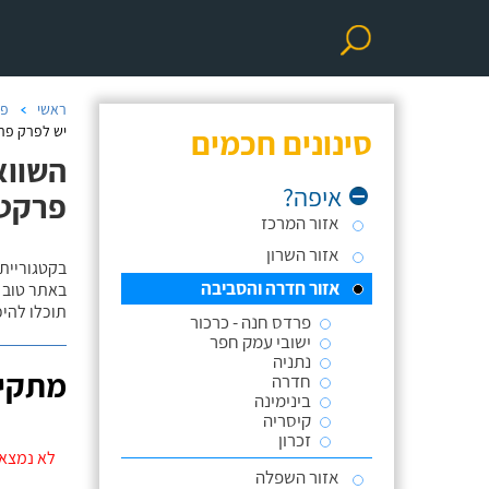
ראשי
פר
סינונים חכמים
יש לפרק פר
השווא
איפה?
פרקט/
אזור המרכז
אזור השרון
בקטגוריית
אזור חדרה והסביבה
באתר טוב ת
תוכלו להי
פרדס חנה - כרכור
ישובי עמק חפר
נתניה
מתקינ
חדרה
בינימינה
קיסריה
זכרון
לא נמצאו
אזור השפלה