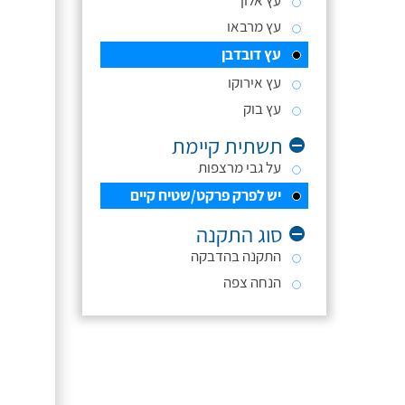
עץ אלון
עץ מרבאו
עץ דובדבן
עץ אירוקו
עץ בוק
תשתית קיימת
על גבי מרצפות
יש לפרק פרקט/שטיח קיים
סוג התקנה
התקנה בהדבקה
הנחה צפה