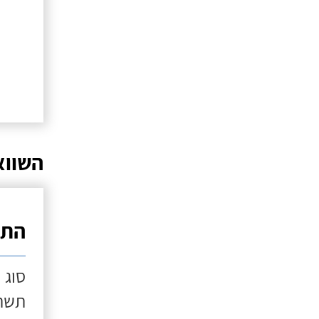
השווא
התק
סוג 
תשתי