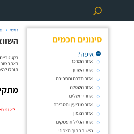
ראשי
פר
סינונים חכמים
השווא
איפה?
בקטגוריית
אזור המרכז
באתר טוב ת
אזור השרון
תוכלו להי
אזור חדרה והסביבה
אזור השפלה
מתקינ
אזור ירושלים
אזור מודיעין והסביבה
לא נמצאו
אזור הצפון
אזור הגליל והעמקים
מישור החוף הצפוני