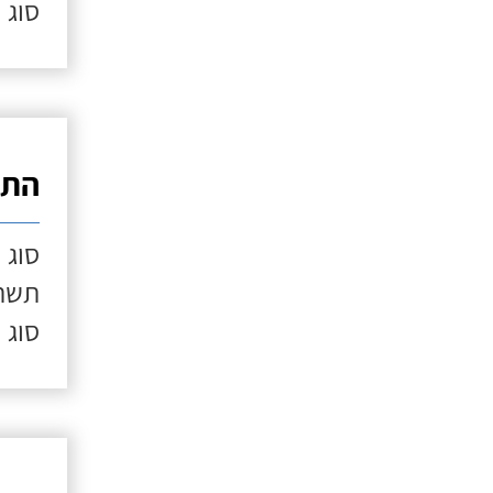
סוג 
התק
סוג 
תשתי
סוג 