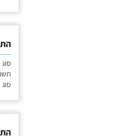
התק
סוג 
תשתי
סוג 
התק