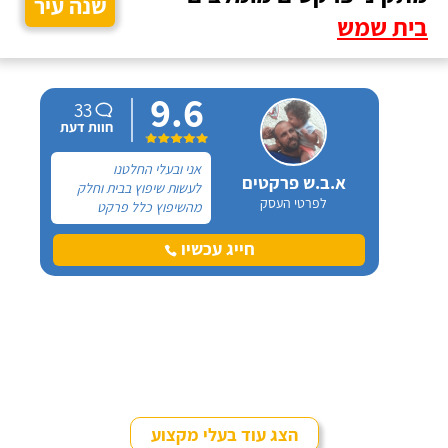
שנה עיר
בית שמש
9.6
33
חוות דעת
אני ובעלי החלטנו
א.ב.ש פרקטים
לעשות שיפוץ בבית וחלק
לפרטי העסק
מהשיפוץ כלל פרקט
למינציה שיותקן מעל
הריצוף (הישן) הקיים. קנינו
חייג עכשיו
את הפרקט מחנות חיצונית
שהמליצה לנו על ארז,
שיבצע את עבודת ההתקנה.
הצג עוד בעלי מקצוע