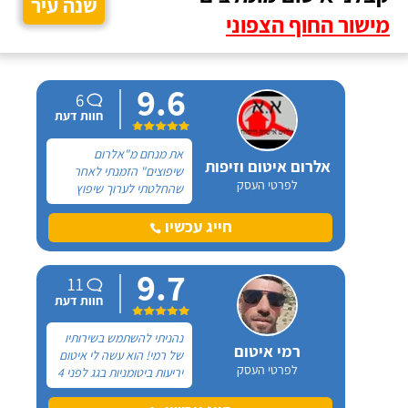
שנה עיר
מישור החוף הצפוני
9.6
6
חוות דעת
את מנחם מ"אלרום
אלרום איטום וזיפות
שיפוצים" הזמנתי לאחר
לפרטי העסק
שהחלטתי לערוך שיפוץ
כללי בדירתי שבטבריה. את
הטלפון של מנחם קיבלתי
חייג עכשיו
מחבר שהמליץ עליו בחום
רב וכעת אני הוא זה
9.7
שממליץ עליו בחום רב.
11
חוות דעת
נהניתי להשתמש בשירותיו
רמי איטום
של רמי! הוא עשה לי איטום
לפרטי העסק
יריעות ביטומניות בגג לפני 4
שנים כי כל הזמן היה שם
רטיבות ובזכותו עד עכשיו