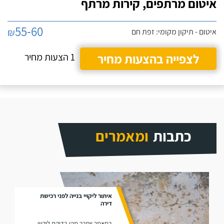
איטום מרתפים, קירות מרתף
חדש.
55-60
₪
איטום - תיקון מקומי: זפת חם
לצפייה בהצעות מחיר
1 הצעות מחיר
כתבות
ומאמרים
איתור ליקויי בנייה לפני רכישת
דירה
במאמר יוסבר מהי בדיקת ליקויי