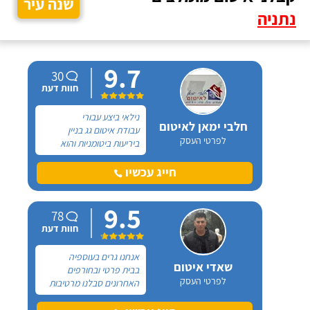
שנה עיר
נתניה
9.7
30
חוות דעת
נילאי ביצע עבורי
חלבי ימאן לאיטום
עבודת איטום גג בניין
לפרטי העסק
ביריעות ביטומניות והוא
מאוד מקצועי! הגעתי אליו
דרך המלצה והוא גם נתן לי
חייג עכשיו
את הצעת המחיר הכי
אטרקטיבית מבין כל בעלי
9.5
המקצוע האחרים שבדקתי.
78
קודם כל נילאי עמד
חוות דעת
בזמנים!
אנחנו גרים בעוספיה
שאדי איטום
בבית פרטי ובחורפים
לפרטי העסק
האחרונים סבלנו מרטיבות
חמורה ומנזילות של מי
גשמים לתוך הבית והקירות.