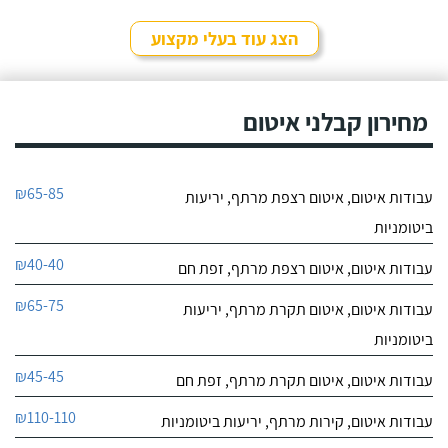
9.6
ספק שבמידה ואצטרך
17
עבודה נוספת בתחום
הצג עוד בעלי מקצוע
חוות דעת
האיטום אני אפנה אליו שוב.
שרון מחברת "איטומי
איטומי שרון
שרון" ביצע אצלי איטום גג
מחירון קבלני איטום
לפרטי העסק
חדש, אני גר בבית פרטי עם
גג גדול מאוד שהצריך
הרבה עבודה. אל שרון
חייג עכשיו
הגעתי דרך אחד האתרים
₪65-85
עבודות איטום, איטום רצפת מרתף, יריעות
באינטרנט, קראתי עליו
9.4
חוות-דעת טובות והחלטתי
30
ביטומניות
לפנות אליו.
חוות דעת
₪40-40
עבודות איטום, איטום רצפת מרתף, זפת חם
מודה בחום רב
האחים תמם
על העזרה והנתינה שלך אין
₪65-75
עבודות איטום, איטום תקרת מרתף, יריעות
לפרטי העסק
אנשים ישרים וטובים כמוך
ביטומניות
תודה רבה אני ממליצה
בחום רבב !!!!!
חייג עכשיו
₪45-45
עבודות איטום, איטום תקרת מרתף, זפת חם
₪110-110
עבודות איטום, קירות מרתף, יריעות ביטומניות