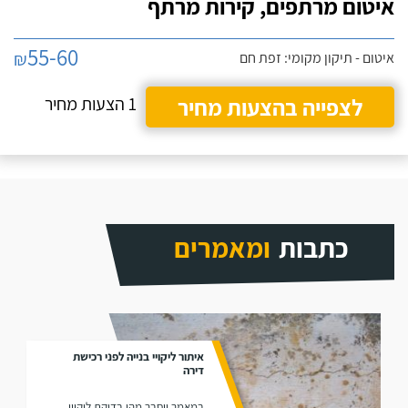
איטום מרתפים, קירות מרתף
לסמוך עליו.
55-60
₪
איטום - תיקון מקומי: זפת חם
לצפייה בהצעות מחיר
1 הצעות מחיר
כתבות
ומאמרים
איתור ליקויי בנייה לפני רכישת
דירה
במאמר יוסבר מהי בדיקת ליקויי