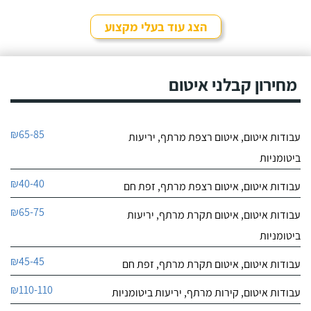
9.7
11
הצג עוד בעלי מקצוע
חוות דעת
נהניתי להשתמש בשירותיו
רמי איטום
של רמי! הוא עשה לי איטום
מחירון קבלני איטום
לפרטי העסק
יריעות ביטומניות בגג לפני 4
שנים כי כל הזמן היה שם
רטיבות ובזכותו עד עכשיו
חייג עכשיו
הכל פיקס.
₪65-85
עבודות איטום, איטום רצפת מרתף, יריעות
9.7
30
ביטומניות
חוות דעת
₪40-40
עבודות איטום, איטום רצפת מרתף, זפת חם
נילאי ביצע עבורי
חלבי ימאן לאיטום
עבודת איטום גג בניין
₪65-75
עבודות איטום, איטום תקרת מרתף, יריעות
לפרטי העסק
ביריעות ביטומניות והוא
ביטומניות
מאוד מקצועי! הגעתי אליו
דרך המלצה והוא גם נתן לי
חייג עכשיו
₪45-45
עבודות איטום, איטום תקרת מרתף, זפת חם
את הצעת המחיר הכי
אטרקטיבית מבין כל בעלי
9.6
₪110-110
המקצוע האחרים שבדקתי.
עבודות איטום, קירות מרתף, יריעות ביטומניות
40
קודם כל נילאי עמד
חוות דעת