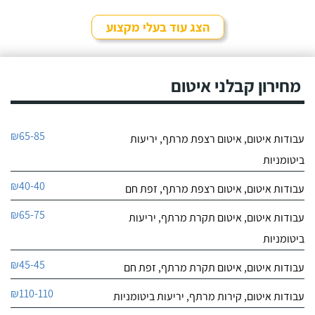
9.6
רביע איטום".
52
הצג עוד בעלי מקצוע
חוות דעת
במקצועי אני קבלן
אחים סמי
שיפוצים ובנייה בסביבות
מחירון קבלני איטום
לפרטי העסק
ירושלים ובמהלך השנים
האחרונות אני לוקח כקבלן
משנה של עבודות האיטום
חייג עכשיו
אך ורק את סמי מוסא
₪65-85
עבודות איטום, איטום רצפת מרתף, יריעות
מחברת "אחים סמי".
0
השירות שלו מעולה, האיכות
0
ביטומניות
של העבודות מאוד גבוהה
חוות דעת
ועם הזמן למדתי פשוט
₪40-40
עבודות איטום, איטום רצפת מרתף, זפת חם
שמדובר בבן אדם שאפשר
לסמוך עליו.
דן ביטומן
₪65-75
עבודות איטום, איטום תקרת מרתף, יריעות
לפרטי העסק
ביטומניות
חייג עכשיו
₪45-45
עבודות איטום, איטום תקרת מרתף, זפת חם
9.7
₪110-110
עבודות איטום, קירות מרתף, יריעות ביטומניות
3
חוות דעת