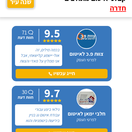
שנה עיר
חדרה
9.5
71
חוות דעת
בכמה מילים, זה
צוות פ.כ לאיטום
אולי יישמע קלישאתי, אבל
לפרטי העסק
אני ממליץ על פאדי והצוות
שלו בגלל המקצועיות
ובזכות השירות! בחורף
חייג עכשיו
שעבר התחילה אצלנו בעיה
של רטיבות ודליפה מגג
9.7
הבית ולאחר כמה בירורים
30
עם חברים ובעלי מקצוע
חוות דעת
הגענו לפאדי מ"צוות פ.כ.
נילאי ביצע עבורי
חלבי ימאן לאיטום
עבודת איטום גג בניין
לפרטי העסק
ביריעות ביטומניות והוא
מאוד מקצועי! הגעתי אליו
דרך המלצה והוא גם נתן לי