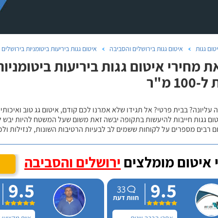
טום גגות
איטום גגות בירושלים והסביבה
איטום גגות ביריעות ביטומניות בירושלים
ת מחירי איטום גגות ביריעות ביטומניו
1 מ"ר
 עליונה? בבית פרטי? אל תגידו שלא אמרנו לכם קודם, איטום גג טוב ואיכותי 
טום גגות חייבות להיעשות בתקופה יבשה זאת משום שעל המשטח להיות יבש ל
ם רבים מספרים על לקוחות ששמים לב לבעיות הרטיבות השונות, לנזילות ול
 איטום מומלצים
ירושלים והסביבה
9.5
9.5
33
חוות דעת
אחרי הרבה שנים
צוות מקצועי 