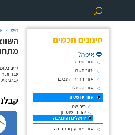
ראשי
אי
סינונים חכמים
השווא
מתחת ל-00
איפה?
אזור המרכז
גרים בקומה
אזור השרון
עבודות אי
אזור חדרה והסביבה
קבלני איטו
אזור השפלה
אזור ירושלים
קבלני
בית שמש
יהודה ושומרון
ירושלים והסביבה
אזור מודיעין והסביבה