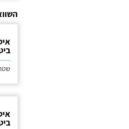
השווא
איט
ביטומ
שטח ג
איט
ביטומ