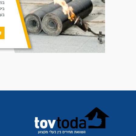
במא
ביט
בעב
ק