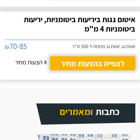
ועם הזמן למדתי פשוט
שמדובר בבן אדם שאפשר
לסמוך עליו.
איטום גגות ביריעות ביטומניות, יריעות
ביטומניות 4 מ"מ
70-85
₪
שטח גג: שטח גג מתחת ל-100 מ"ר
לצפייה בהצעות מחיר
4 הצעות מחיר
כתבות
ומאמרים