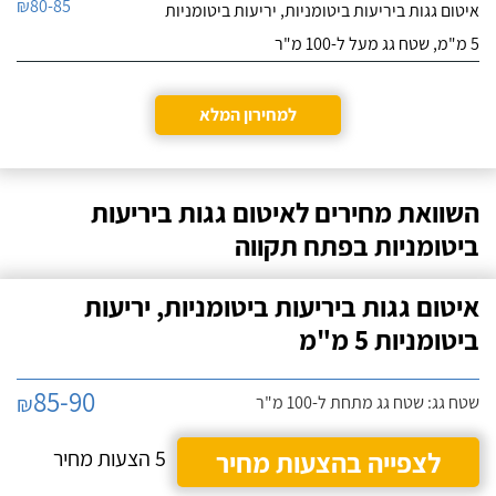
₪80-85
איטום גגות ביריעות ביטומניות, יריעות ביטומניות
9.6
המקצוע האחרים שבדקתי.
40
קודם כל נילאי עמד
5 מ"מ, שטח גג מעל ל-100 מ"ר
חוות דעת
בזמנים!
הייתי מאוד מרוצה,
חלבי רביע איטום
למחירון המלא
האיטום מצוין - ממליץ בחום
לפרטי העסק
על רביע חלבי! חיפשנו בעל
מקצוע שיבצע עבודות
איטום לגג בית פרטי שבנינו.
חייג עכשיו
לאחר סקר שוק שעשינו,
השוואת מחירים לאיטום גגות ביריעות
החלטנו לעבוד עם "חלבי
ביטומניות בפתח תקווה
9.6
רביע איטום".
52
חוות דעת
איטום גגות ביריעות ביטומניות, יריעות
במקצועי אני קבלן
ביטומניות 5 מ"מ
אחים סמי
שיפוצים ובנייה בסביבות
לפרטי העסק
ירושלים ובמהלך השנים
האחרונות אני לוקח כקבלן
85-90
₪
שטח גג: שטח גג מתחת ל-100 מ"ר
משנה של עבודות האיטום
חייג עכשיו
אך ורק את סמי מוסא
מחברת "אחים סמי".
לצפייה בהצעות מחיר
5 הצעות מחיר
השירות שלו מעולה, האיכות
של העבודות מאוד גבוהה