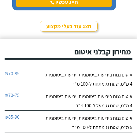
יודע איך לבצע.
חייג עכשיו
9.7
11
הצג עוד בעלי מקצוע
חוות דעת
נהניתי להשתמש בשירותיו
רמי איטום
של רמי! הוא עשה לי איטום
מחירון קבלני איטום
לפרטי העסק
יריעות ביטומניות בגג לפני 4
שנים כי כל הזמן היה שם
רטיבות ובזכותו עד עכשיו
חייג עכשיו
הכל פיקס.
₪70-85
איטום גגות ביריעות ביטומניות, יריעות ביטומניות
9.7
30
4 מ"מ, שטח גג מתחת ל-100 מ"ר
חוות דעת
₪70-75
איטום גגות ביריעות ביטומניות, יריעות ביטומניות
נילאי ביצע עבורי
חלבי ימאן לאיטום
4 מ"מ, שטח גג מעל ל-100 מ"ר
עבודת איטום גג בניין
לפרטי העסק
ביריעות ביטומניות והוא
₪85-90
איטום גגות ביריעות ביטומניות, יריעות ביטומניות
מאוד מקצועי! הגעתי אליו
דרך המלצה והוא גם נתן לי
חייג עכשיו
5 מ"מ, שטח גג מתחת ל-100 מ"ר
את הצעת המחיר הכי
אטרקטיבית מבין כל בעלי