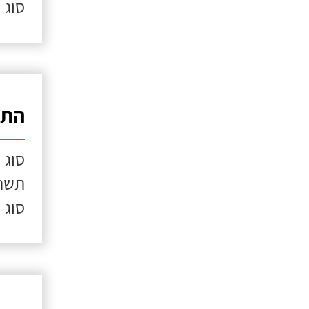
סוג 
התק
סוג 
תשתי
סוג 