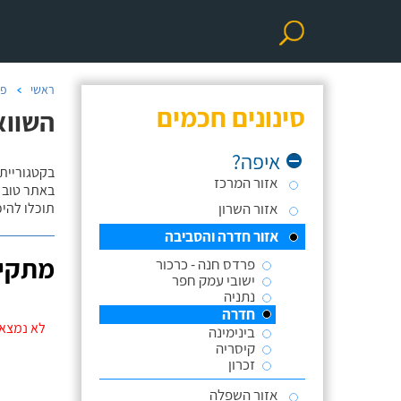
ראשי
פר
סינונים חכמים
השווא
איפה?
בקטגוריית
אזור המרכז
באתר טוב ת
אזור השרון
תוכלו להי
אזור חדרה והסביבה
מתקינ
פרדס חנה - כרכור
ישובי עמק חפר
נתניה
חדרה
לא נמצאו
בינימינה
קיסריה
זכרון
אזור השפלה