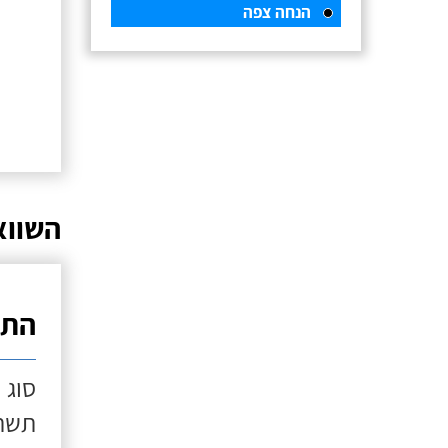
הנחה צפה
השווא
התק
סוג 
תשתי