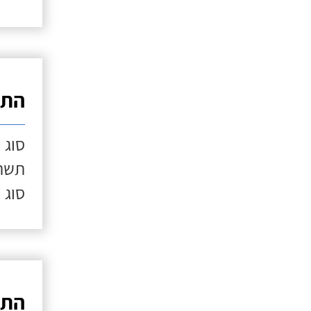
התק
סוג 
תשתי
סוג 
התק