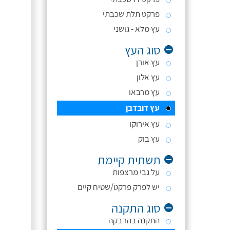
פרקט תלת שכבתי
עץ מלא - גושני
סוג העץ
עץ אורן
עץ אלון
עץ מרבאו
עץ דובדבן
עץ אירוקו
עץ בוק
תשתית קיימת
על גבי מרצפות
יש לפרק פרקט/שטיח קיים
סוג התקנה
התקנה בהדבקה