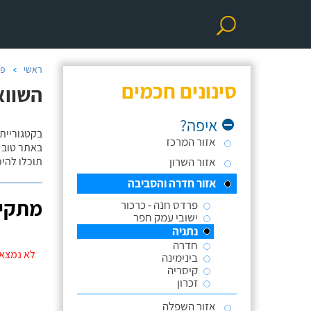
ראשי
פר
סינונים חכמים
השווא
איפה?
בקטגוריית
אזור המרכז
באתר טוב ת
אזור השרון
תוכלו להי
אזור חדרה והסביבה
מתקינ
פרדס חנה - כרכור
ישובי עמק חפר
נתניה
חדרה
לא נמצאו
בינימינה
קיסריה
זכרון
אזור השפלה