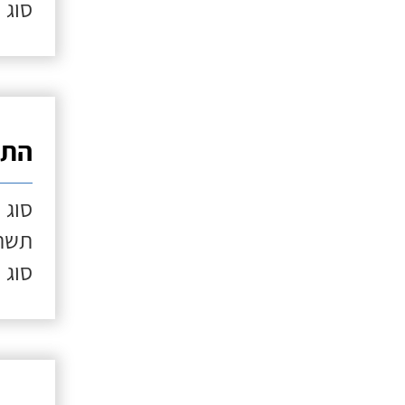
סוג 
התק
סוג 
תשתי
סוג 