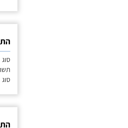
התק
סוג 
תשתי
סוג 
התק