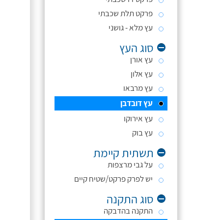
פרקט תלת שכבתי
עץ מלא - גושני
סוג העץ
עץ אורן
עץ אלון
עץ מרבאו
עץ דובדבן
עץ אירוקו
עץ בוק
תשתית קיימת
על גבי מרצפות
יש לפרק פרקט/שטיח קיים
סוג התקנה
התקנה בהדבקה