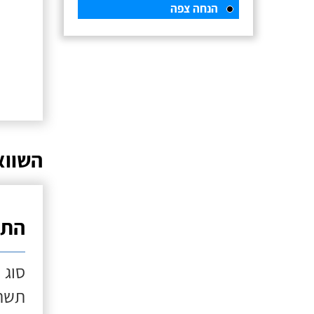
הנחה צפה
השווא
התק
סוג 
תשתי