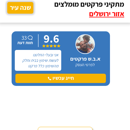
מתקיני פרקטים מומלצים
שנה עיר
אזור ירושלים
9.6
33
חוות דעת
אני ובעלי החלטנו
א.ב.ש פרקטים
לעשות שיפוץ בבית וחלק
לפרטי העסק
מהשיפוץ כלל פרקט
למינציה שיותקן מעל
הריצוף (הישן) הקיים. קנינו
חייג עכשיו
את הפרקט מחנות חיצונית
שהמליצה לנו על ארז,
שיבצע את עבודת ההתקנה.