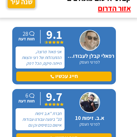
שנה עיר
אזור הדרום
9.1
28
חוות דעת
אני מאוד מרוצה,
רפאלי קבלן לעבודות איטום
ההתנהלות של רוני והצוות
לפרטי העסק
הייתה פיקס, הכל דפק
ותקתק כמו שעון! מדובר
בגג בית-פרטי שבחלקו
חייג עכשיו
התעוררו בעיות של נזילות
ולכן חיפשתי חברת איטום
9.7
שתבצע תיקוני איטום קיים.
6
חוות דעת
חברת "א.ב זיפות
א.ב. זיפות 10
10" ביצעה עבורנו עבודות
לפרטי העסק
איטום בבסיסים וכן גם
באתרים ממשלתיים, הם
ביצעו את עבודתם במסירות