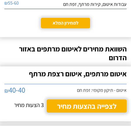
הבעיה תמיד שבה על
₪55-60
עבודות איטום, קירות מרתף, זפת חם
עצמה.
אנו חברה קבלנית
ארגמן איטום בע"מ
ואסי קבלן המשנה שלנו
לפרטי העסק
למחירון המלא
כבר 4 שנים, הוא מבצע
עבורנו עבודות איטום גגות,
בתים פרטיים, קירות
חייג עכשיו
חיצוניים ומרתפים. אסי הכי
מקצוען שיש ומילה שלו זו
השוואת מחירים לאיטום מרתפים באזור
מילה!
הדרום
איטום מרתפים, איטום רצפת מרתף
40-40
₪
איטום - תיקון מקומי: זפת חם
לצפייה בהצעות מחיר
3 הצעות מחיר