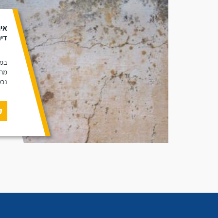
אית
די
במא
מהי
נכס
ק