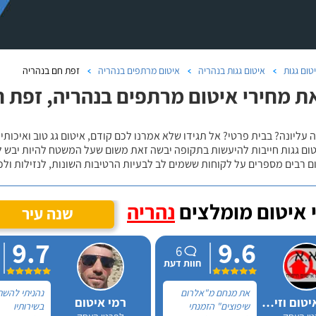
טום גגות
איטום גגות בנהריה
איטום מרתפים בנהריה
זפת חם בנהריה
ת מחירי איטום מרתפים בנהריה, זפת 
 עליונה? בבית פרטי? אל תגידו שלא אמרנו לכם קודם, איטום גג טוב ואיכותי 
טום גגות חייבות להיעשות בתקופה יבשה זאת משום שעל המשטח להיות יבש ל
ם רבים מספרים על לקוחות ששמים לב לבעיות הרטיבות השונות, לנזילות ול
 איטום מומלצים
נהריה
שנה עיר
9.7
9.6
6
חוות דעת
את מנחם מ"אלרום
נהניתי להש
אלרום איטום וזיפות
רמי איטום
שיפוצים" הזמנתי
בשירותיו