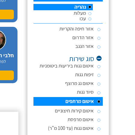
לפר
נהריה
מעלות
עכו
אזור חיפה והקריות
אזור הדרום
אזור הנגב
חלבי ר
סוג שירות
לפר
איטום גגות ביריעות ביטומניות
זיפות גגות
איטום גג מרוצף
סיוד גגות
איטום מרתפים
איטום קירות חיצוניים
איטום מרפסת
לפר
איטום גגות (עד 100 מ"ר)