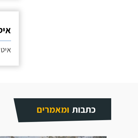
איט
איטו
כתבות
ומאמרים