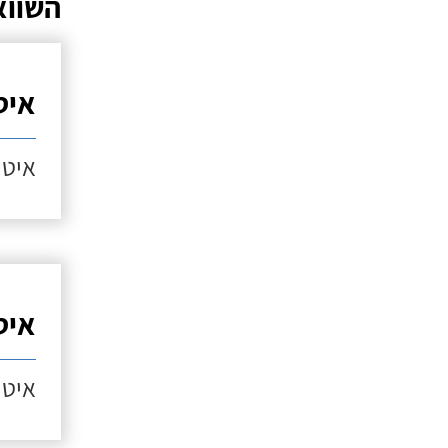
השווא
איט
איטו
איט
איטו