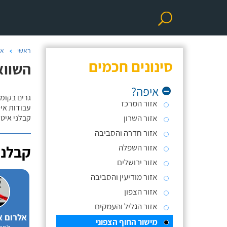
ראשי
אי
סינונים חכמים
השווא
איפה?
גרים בקומה
אזור המרכז
עבודות אי
אזור השרון
קבלני איטו
אזור חדרה והסביבה
אזור השפלה
קבלני
אזור ירושלים
אזור מודיעין והסביבה
אזור הצפון
אזור הגליל והעמקים
מישור החוף הצפוני