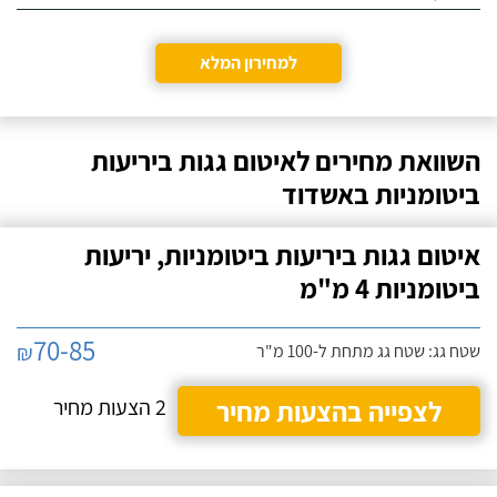
תחום האיטום הוא
גולד איטומים
למחירון המלא
בין התחומים שאיני בקיאה
לפרטי העסק
בו כלל, לאחר שהחלטתי
יחד עם בעלי לבצע עבודות
איטום בביתי הבנתי כי עלי
חייג עכשיו
לחפש מישהו אמין שניתן
השוואת מחירים לאיטום גגות ביריעות
לסמוך עליו. איני זוכרת
ביטומניות באשדוד
בדיוק איך הגעתי ל"אגם
בטקל" אבל מה שבטוח
הוא שאיני מתחרטת על זה
איטום גגות ביריעות ביטומניות, יריעות
לרגע.
ביטומניות 4 מ"מ
70-85
₪
שטח גג: שטח גג מתחת ל-100 מ"ר
לצפייה בהצעות מחיר
2 הצעות מחיר