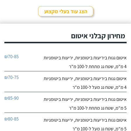
9.7
המקצוע האחרים שבדקתי.
4
קודם כל נילאי עמד
הצג עוד בעלי מקצוע
חוות דעת
בזמנים!
השירות שקיבלתי מאלכס
נטו עבודות איטום
מחברת "נטו" הוא השירות
מחירון קבלני איטום
לפרטי העסק
הכי טוב שקיבלתי מבעלי
מקצוע. גם אמין, גם מקצועי,
וגם איכותי, הכל באחד!!!
חייג עכשיו
את אלכס הזמנתי היות
₪70-85
איטום גגות ביריעות ביטומניות, יריעות ביטומניות
ורציתי לעשות איטום
9.7
בתקרה שבסלון ואיטום
3
4 מ"מ, שטח גג מתחת ל-100 מ"ר
במקלחת.
חוות דעת
₪70-75
איטום גגות ביריעות ביטומניות, יריעות ביטומניות
אנו חברה קבלנית
ארגמן איטום בע"מ
4 מ"מ, שטח גג מעל ל-100 מ"ר
ואסי קבלן המשנה שלנו
לפרטי העסק
כבר 4 שנים, הוא מבצע
₪85-90
איטום גגות ביריעות ביטומניות, יריעות ביטומניות
עבורנו עבודות איטום גגות,
בתים פרטיים, קירות
חייג עכשיו
5 מ"מ, שטח גג מתחת ל-100 מ"ר
חיצוניים ומרתפים. אסי הכי
מקצוען שיש ומילה שלו זו
₪80-85
איטום גגות ביריעות ביטומניות, יריעות ביטומניות
9.5
מילה!
59
5 מ"מ, שטח גג מעל ל-100 מ"ר
חוות דעת