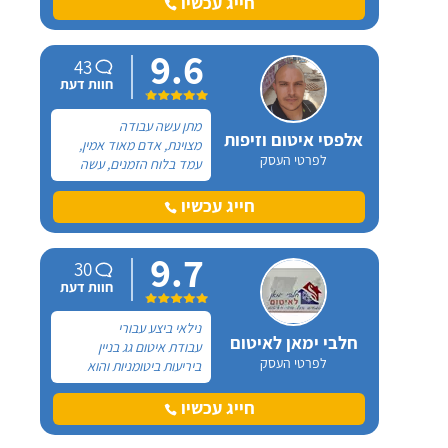
חייג עכשיו
התעוררו בעיות של נזילות
ולכן חיפשתי חברת איטום
9.6
שתבצע תיקוני איטום קיים.
43
חוות דעת
מתן עשה עבודה
אלפסי איטום וזיפות
מצוינת, אדם מאוד אמין,
לפרטי העסק
עמד בלוח הזמנים, עשה
עבודה מאוד טובה!
חייג עכשיו
9.7
30
חוות דעת
נילאי ביצע עבורי
חלבי ימאן לאיטום
עבודת איטום גג בניין
לפרטי העסק
ביריעות ביטומניות והוא
מאוד מקצועי! הגעתי אליו
דרך המלצה והוא גם נתן לי
חייג עכשיו
את הצעת המחיר הכי
אטרקטיבית מבין כל בעלי