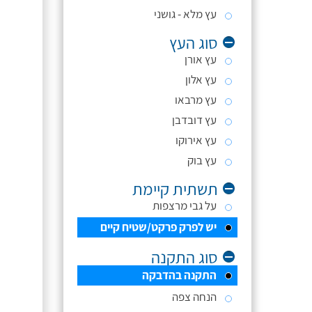
עץ מלא - גושני
סוג העץ
עץ אורן
עץ אלון
עץ מרבאו
עץ דובדבן
עץ אירוקו
עץ בוק
תשתית קיימת
על גבי מרצפות
יש לפרק פרקט/שטיח קיים
סוג התקנה
התקנה בהדבקה
הנחה צפה