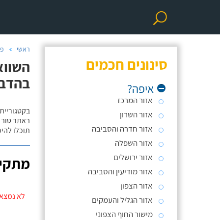
ראשי
פר
סינונים חכמים
השווא
בהדב
איפה?
אזור המרכז
בקטגוריית
אזור השרון
באתר טוב ת
אזור חדרה והסביבה
תוכלו להי
אזור השפלה
אזור ירושלים
מתקינ
אזור מודיעין והסביבה
אזור הצפון
לא נמצאו
אזור הגליל והעמקים
מישור החוף הצפוני