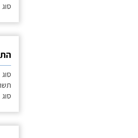
סוג 
התק
סוג 
תשתי
סוג 