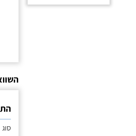
השווא
התק
סוג 