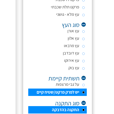
פרקט תלת שכבתי
עץ מלא - גושני
סוג העץ
עץ אורן
עץ אלון
עץ מרבאו
עץ דובדבן
עץ אירוקו
עץ בוק
תשתית קיימת
על גבי מרצפות
יש לפרק פרקט/שטיח קיים
סוג התקנה
התקנה בהדבקה