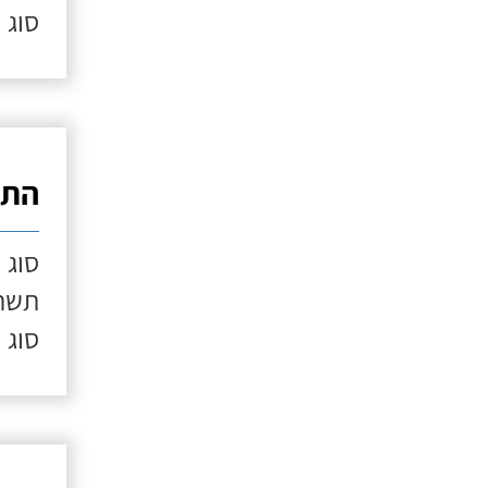
סוג 
התק
סוג 
תשתי
סוג 