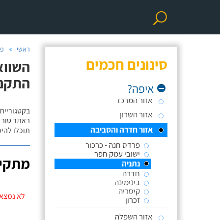
ראשי
פר
סינונים חכמים
השווא
התקנ
איפה?
אזור המרכז
בקטגוריית
אזור השרון
באתר טוב ת
אזור חדרה והסביבה
תוכלו להי
פרדס חנה - כרכור
ישובי עמק חפר
מתקינ
נתניה
חדרה
בינימינה
קיסריה
לא נמצאו
זכרון
אזור השפלה