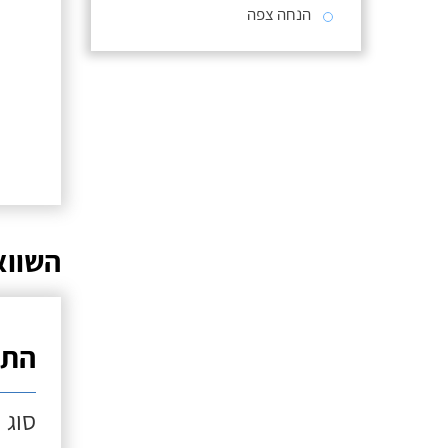
הנחה צפה
השווא
התק
סוג 