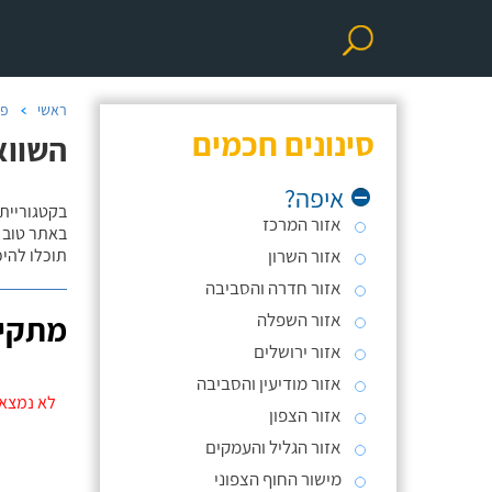
ראשי
פר
סינונים חכמים
השווא
איפה?
בקטגוריית
אזור המרכז
באתר טוב ת
אזור השרון
תוכלו להי
אזור חדרה והסביבה
אזור השפלה
מתקינ
אזור ירושלים
אזור מודיעין והסביבה
לא נמצאו
אזור הצפון
אזור הגליל והעמקים
מישור החוף הצפוני