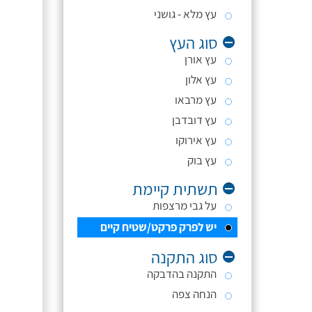
עץ מלא - גושני
סוג העץ
עץ אורן
עץ אלון
עץ מרבאו
עץ דובדבן
עץ אירוקו
עץ בוק
תשתית קיימת
על גבי מרצפות
יש לפרק פרקט/שטיח קיים
סוג התקנה
התקנה בהדבקה
הנחה צפה