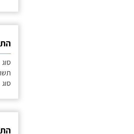
התק
סוג 
תשתי
סוג 
התק