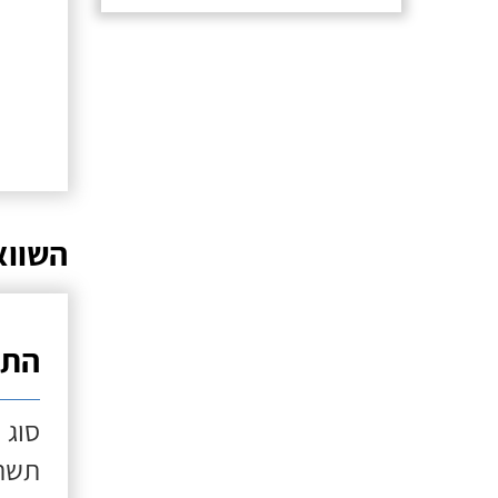
השווא
התק
סוג 
תשתי