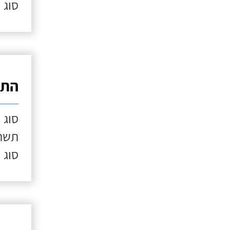
סוג 
התק
סוג 
תשתי
סוג 