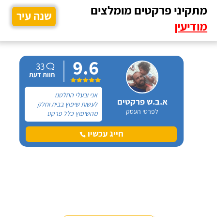
מתקיני פרקטים מומלצים
שנה עיר
מודיעין
9.6
33
חוות דעת
אני ובעלי החלטנו
א.ב.ש פרקטים
לעשות שיפוץ בבית וחלק
לפרטי העסק
מהשיפוץ כלל פרקט
למינציה שיותקן מעל
הריצוף (הישן) הקיים. קנינו
חייג עכשיו
את הפרקט מחנות חיצונית
שהמליצה לנו על ארז,
שיבצע את עבודת ההתקנה.