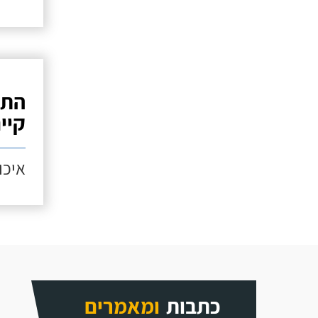
התק
קיי
איכות
כתבות
ומאמרים