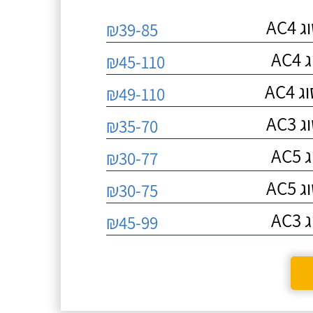
AC
₪39-85
A
₪45-110
AC
₪49-110
AC
₪35-70
A
₪30-77
AC
₪30-75
A
₪45-99