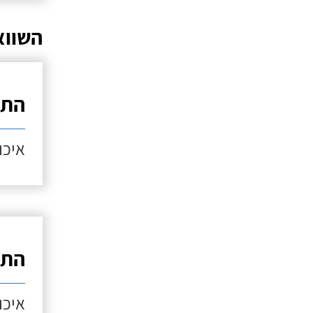
השווא
התק
איכות
התק
איכות