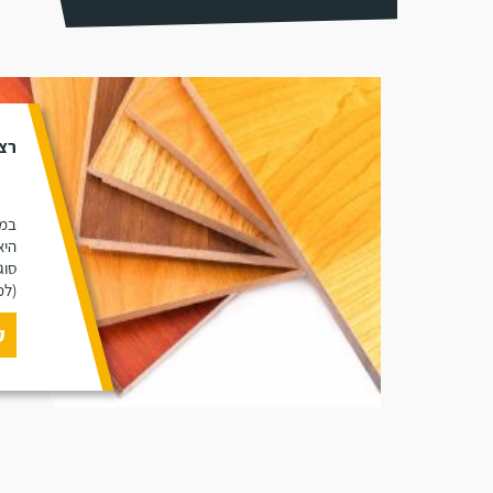
רצ
במא
היא
סוג
(למ
ק